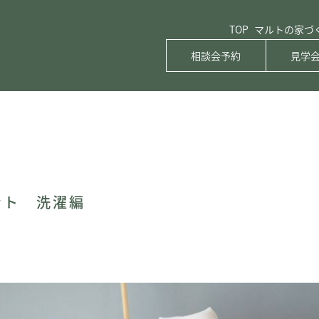
TOP
マルトの家づ
相談会予約
見学
ント 洗濯編