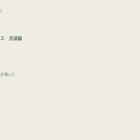
合）
レス 洗濯編
倒
しが多い）